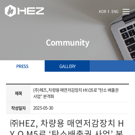
KOR
ENG
Community
PRESS
GALLERY
(주)헤즈, 차량용 매연저감장치 HY.O5로 "탄소 배출권
제목
사업" 본격화
2025-05-30
작성일자
㈜HEZ, 차량용 매연저감장치 H
Y.O M5로 ‘탄소배출권 사업’ 본