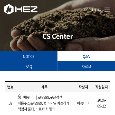
KOR
ENG
CS Center
NOTICE
Q&A
FAQ
자료실
번호
제목
작성자
작성일자
야동티비 | &#9989;구글검색
2026-
58
빠른주소&#9989; 형이 제일 화끈하게
야동티비
05-22
책임져 준다. 바로 터치해라