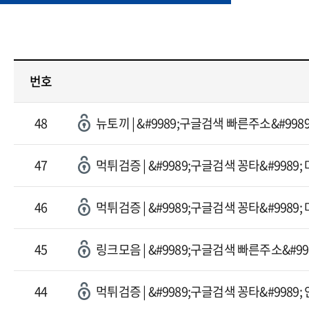
번호
48
뉴토끼 | &#9989;구글검색 빠른주소&#998
47
먹튀검증 | &#9989;구글검색 꽁타&#998
46
먹튀검증 | &#9989;구글검색 꽁타&#998
45
링크모음 | &#9989;구글검색 빠른주소&#99
44
먹튀검증 | &#9989;구글검색 꽁타&#99