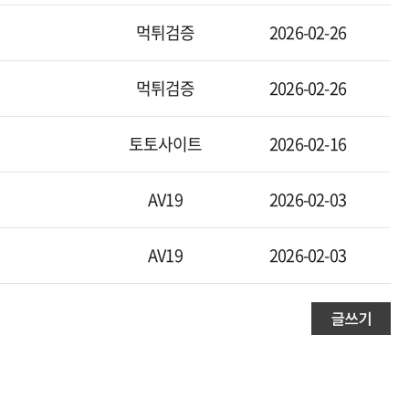
먹튀검증
2026-02-26
먹튀검증
2026-02-26
토토사이트
2026-02-16
AV19
2026-02-03
AV19
2026-02-03