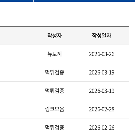
작성자
작성일자
뉴토끼
2026-03-26
먹튀검증
2026-03-19
먹튀검증
2026-03-19
링크모음
2026-02-28
먹튀검증
2026-02-26