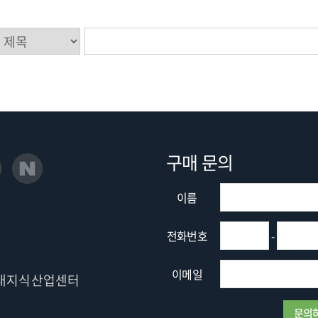
구매 문의
이름
전화번호
-
이메일
현대지식산업센터
문의