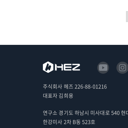
주식회사 헤즈 226-88-01216
대표자 김희용
연구소 경기도 하남시 미사대로 540 
한강미사 2차 B동 523호