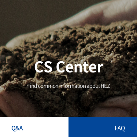
CS Center
Find common information about HEZ
Q&A
FAQ