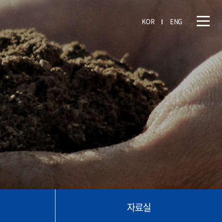
KOR
ENG
자료실