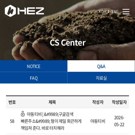
KOR
ENG
CS Center
NOTICE
Q&A
FAQ
자료실
번호
제목
작성자
작성일자
야동티비 | &#9989;구글검색
2026-
58
빠른주소&#9989; 형이 제일 화끈하게
야동티비
05-22
책임져 준다. 바로 터치해라