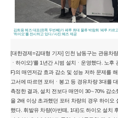
김희용 헤즈 대표(왼쪽 두번째)가 페루 최대 물류 박람회 ‘페루 카르
‘하이오’를 전시하고 있다./ 사진:헤즈 제공
[대한경제=김태형 기자] 인천 남동구는 관용차량
ㆍ하이오)’를 1년간 시범 설치ㆍ운영했다. 노후
F)의 매연저감 효과 감소 및 성능 저하 문제를 
고서에 따르면 포터ㆍ봉고 등 경유차량 3대를 대
측정한 결과, 설치 전보다 매연이 30∼70% 감소
을 2배 이상 초과했던 포터 차량의 경우 하이오 
했다. 휘발유 차량(아반떼, 1대)도 하이오 설치 후