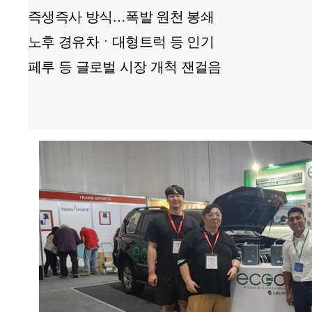
즉생즉사 방식…폭발 원천 봉쇄
노후 경유차ㆍ대형트럭 등 인기
페루 등 글로벌 시장 개척 잰걸음